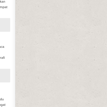
akan
empat
aca
afi
adu
ngat