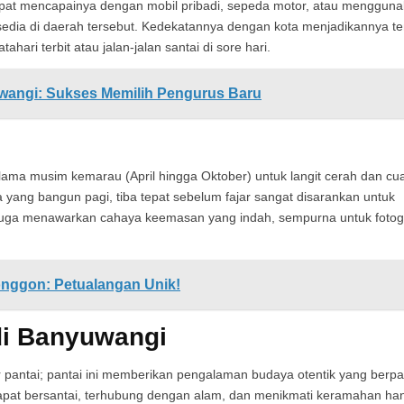
apat mencapainya dengan mobil pribadi, sepeda motor, atau menggun
edia di daerah tersebut. Kedekatannya dengan kota menjadikannya t
ari terbit atau jalan-jalan santai di sore hari.
wangi: Sukses Memilih Pengurus Baru
lama musim kemarau (April hingga Oktober) untuk langit cerah dan cu
ang bangun pagi, tiba tepat sebelum fajar sangat disarankan untuk
 juga menawarkan cahaya keemasan yang indah, sempurna untuk fotogr
onggon: Petualangan Unik!
di Banyuwangi
 pantai; pantai ini memberikan pengalaman budaya otentik yang berp
apat bersantai, terhubung dengan alam, dan menikmati keramahan ha