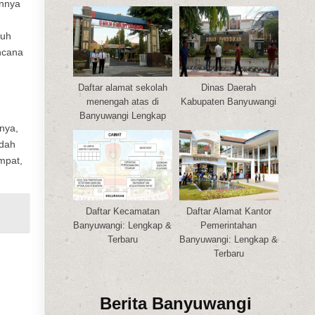
unnya
auh
ncana
Daftar alamat sekolah
Dinas Daerah
menengah atas di
Kabupaten Banyuwangi
Banyuwangi Lengkap
pnya,
udah
mpat,
Daftar Kecamatan
Daftar Alamat Kantor
Banyuwangi: Lengkap &
Pemerintahan
Terbaru
Banyuwangi: Lengkap &
Terbaru
Berita Banyuwangi