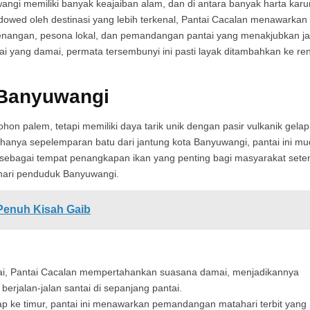
angi memiliki banyak keajaiban alam, dan di antara banyak harta kar
adowed oleh destinasi yang lebih terkenal, Pantai Cacalan menawarkan
enangan, pesona lokal, dan pemandangan pantai yang menakjubkan j
 yang damai, permata tersembunyi ini pasti layak ditambahkan ke re
 Banyuwangi
pohon palem, tetapi memiliki daya tarik unik dengan pasir vulkanik gela
 hanya sepelemparan batu dari jantung kota Banyuwangi, pantai ini m
si sebagai tempat penangkapan ikan yang penting bagi masyarakat sete
hari penduduk Banyuwangi.
 Penuh Kisah Gaib
mai, Pantai Cacalan mempertahankan suasana damai, menjadikannya
erjalan-jalan santai di sepanjang pantai.
 ke timur, pantai ini menawarkan pemandangan matahari terbit yang