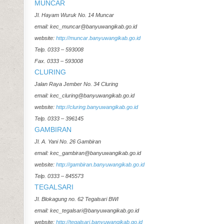
MUNCAR
Jl. Hayam Wuruk No. 14 Muncar
email: kec_muncar@banyuwangikab.go.id
website:
http://muncar.banyuwangikab.go.id
Telp. 0333 – 593008
Fax. 0333 – 593008
CLURING
Jalan Raya Jember No. 34 Cluring
email: kec_cluring@banyuwangikab.go.id
website:
http://cluring.banyuwangikab.go.id
Telp. 0333 – 396145
GAMBIRAN
Jl. A. Yani No. 26 Gambiran
email: kec_gambiran@banyuwangikab.go.id
website:
http://gambiran.banyuwangikab.go.id
Telp. 0333 – 845573
TEGALSARI
Jl. Blokagung no. 62 Tegalsari BWI
email: kec_tegalsari@banyuwangikab.go.id
website:
http://tegalsari.banyuwangikab.go.id