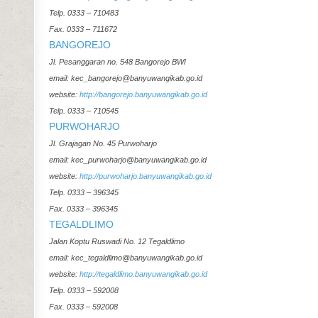
Telp. 0333 – 710483
Fax. 0333 – 711672
BANGOREJO
Jl. Pesanggaran no. 548 Bangorejo BWI
email: kec_bangorejo@banyuwangikab.go.id
website:
http://bangorejo.banyuwangikab.go.id
Telp. 0333 – 710545
PURWOHARJO
Jl. Grajagan No. 45 Purwoharjo
email: kec_purwoharjo@banyuwangikab.go.id
website:
http://purwoharjo.banyuwangikab.go.id
Telp. 0333 – 396345
Fax. 0333 – 396345
TEGALDLIMO
Jalan Koptu Ruswadi No. 12 Tegaldlimo
email: kec_tegaldlimo@banyuwangikab.go.id
website:
http://tegaldlimo.banyuwangikab.go.id
Telp. 0333 – 592008
Fax. 0333 – 592008