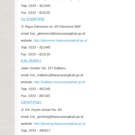
Telp. 0333 – 821445
Fax. 0333 – 823135
GLENMORE
Jl. Raya Glenmore no. 89 Glenmore BWI
email: kec_glenmore@banyuwangikab.go.id
website:
http://glenmore.banyuwangikab.go.id
Telp. 0333 – 821445
Fax. 0333 – 823135
KALIBARU
Jalan Jember No. 157 Kalibaru
email: kec_kalibaru@banyuwangikab.go.id
website:
http://kalibaru.banyuwangikab.go.id
Telp. 0333 – 897245
Fax. 0333 – 897245
GENTENG
Jl. KH. Hsyim Ashari No. 64
email: kec_genteng@banyuwangikab.go.id
website:
http://genteng.banyuwangikab.go.id
Telp. 0333 – 845617