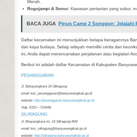
Merah.
Rogojampi & Srono:
Kawasan pertanian yang subur, m
BACA JUGA
Pinus Camp 2 Songgon: Jelajahi
Daftar kecamatan ini menunjukkan betapa beragamnya Ban
dan kaya budaya. Setiap wilayah memiliki cerita dan keuni
ini, Anda dapat merencanakan perjalanan atau kegiatan An
Berikut ini adalah daftar Kecamatan di Kabupaten Banyuwa
PESANGGARAN
Jl. Bahayangkara 16 Siliragung
email: kec_pesanggaran@banyuwangikab.go.id
website:
http://pesanggaran.banyuwangikab.go.id
Telp. 0333 – 710446
SILIRAGUNG
Jl. Bhayangkara no. 16 Siliragung BWI
email: kec_siliragung@banyuwangikab.go.id
website:
http://siliragung.banyuwangikab.go.id