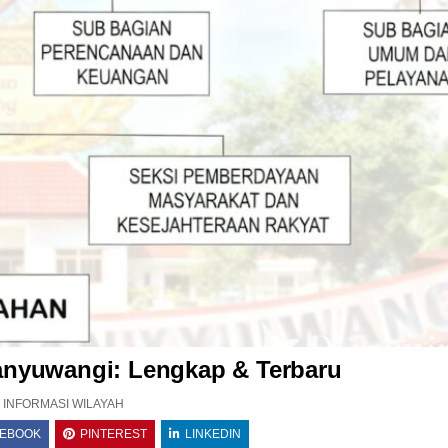
anyuwangi: Lengkap & Terbaru
POSTED IN
INFORMASI WILAYAH
CEBOOK
PINTEREST
LINKEDIN